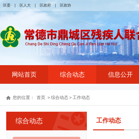
区委
|
区人大
|
区政府
|
区政协
网站首页
综合动态
信息公开
您的位置：
首页
>
综合动态
>
工作动态
综合动态
工作动态