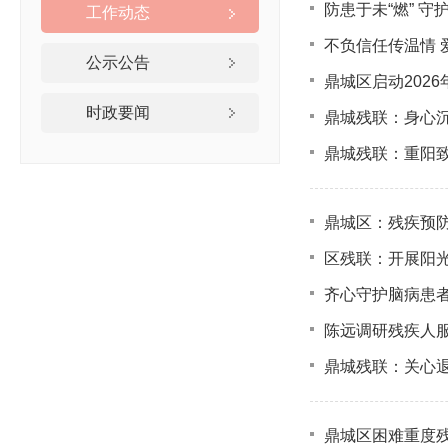
防患于未“燃” 
工作动态
不负信任传温情 
公示公告
鼎城区启动2026
时政要闻
鼎城残联：身心
鼎城残联：重阳
鼎城区：残疾预
区残联：开展阳
齐心守护脑病患者
陈远调研残疾人
鼎城残联：关心
鼎城区困难重度