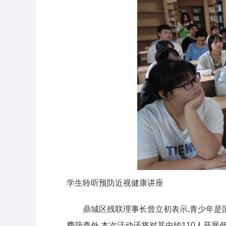
学生聆听预防近视健康讲座
鼎城区残联理事长曾立初表示,青少年是
费筛查外,本次活动还将对其中约110人开展